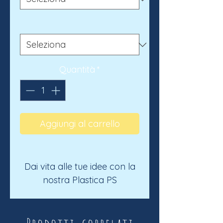
Colore
*
Quantità
*
Aggiungi al carrello
Dai vita alle tue idee con la
nostra Plastica PS
Sminuzzata. Disponibile in
tre diverse finezze - fine,
media e grossa - questa