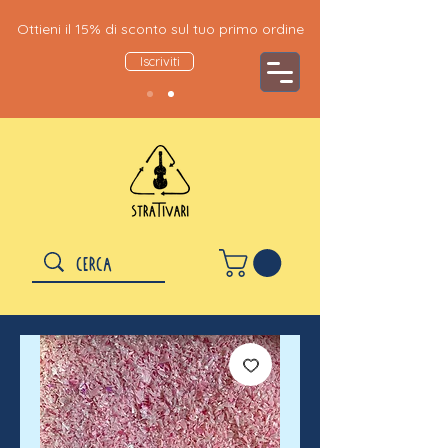
Ottieni il 15% di sconto sul tuo primo ordine
Iscriviti