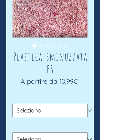
Plastica sminuzzata
PS
Prezzo
A partire da
10,99€
scontato
Grana
*
Peso
*